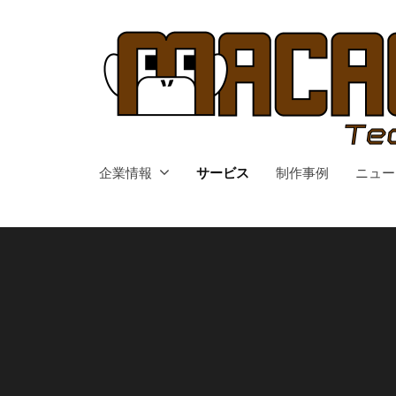
会
コ
社
ン
マ
テ
カ
ン
ク
ツ
テ
へ
ッ
合
合
ス
企業情報
ク
サービス
制作事例
ニュー
同
同
キ
会
会
ッ
社
社
プ
マ
マ
カ
カ
ク
ク
テ
テ
ッ
ク