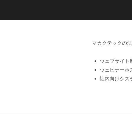
ッ
ク
サ
マカクテックの法
ー
ウェブサイト
ウェビナーホ
ビ
社内向けシス
ス
2021
年
5
月